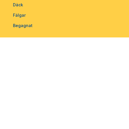
Däck
Fälgar
Begagnat
VINTERVÄGLAG
Håll koll på datum
TJÄNSTER
Lufttryck
Däckbalansering
Hjulinställning
Däckhotell
TPMS